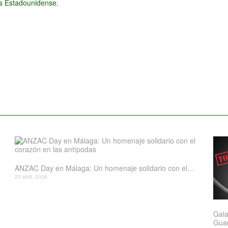
és Estadounidense
.
ANZAC Day en Málaga: Un homenaje solidario con el...
20 abril, 2026
Gala
Gua