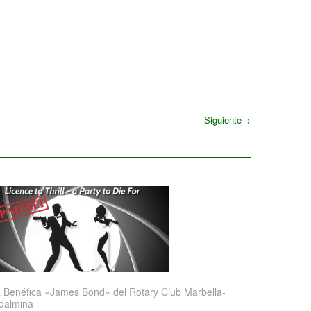
Siguiente
→
Siguiente
 Benéfica «James Bond» del Rotary Club Marbella-
dalmina