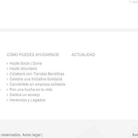
7 abri
CÓMO PUEDES AYUDARNOS
ACTUALIDAD
Hazte Socio | Dona
Hazte Voluntario
Colabora con Tiendas Benéficas
Celebra una Iniciativa Solidaria
Conviértete en empresa solidaria
o
Pon una hucha en tu vida
Dedica un azulejo
Herencias y Legados
s reservados.
Aviso legal
|
Ave