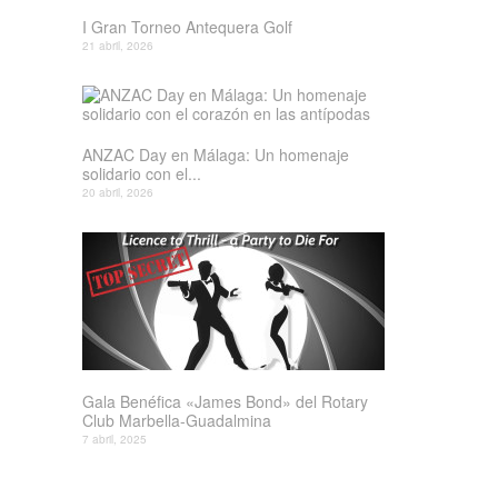
I Gran Torneo Antequera Golf
21 abril, 2026
ANZAC Day en Málaga: Un homenaje
solidario con el...
20 abril, 2026
Gala Benéfica «James Bond» del Rotary
Club Marbella-Guadalmina
7 abril, 2025