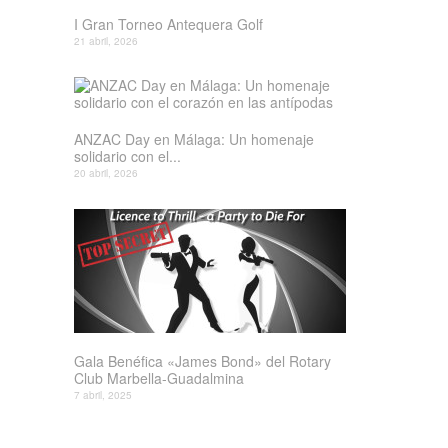
I Gran Torneo Antequera Golf
21 abril, 2026
ANZAC Day en Málaga: Un homenaje
solidario con el...
20 abril, 2026
Gala Benéfica «James Bond» del Rotary
Club Marbella-Guadalmina
7 abril, 2025