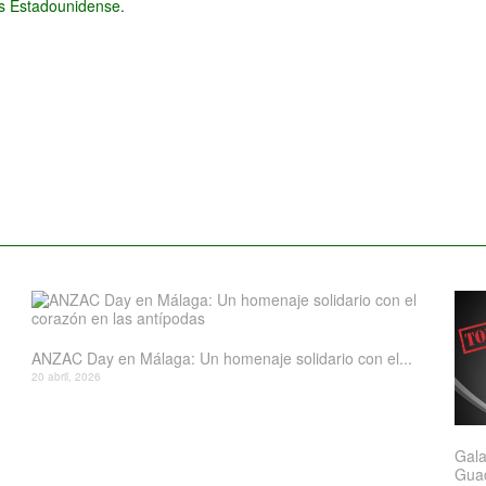
és Estadounidense
.
ANZAC Day en Málaga: Un homenaje solidario con el...
20 abril, 2026
Gala
Gua