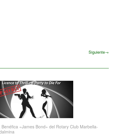
Siguiente
→
Siguiente
 Benéfica «James Bond» del Rotary Club Marbella-
dalmina