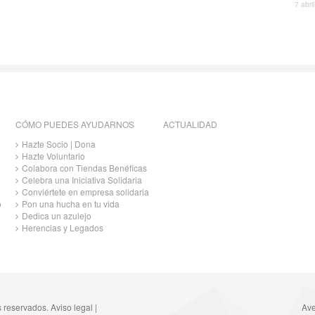
7 abri
CÓMO PUEDES AYUDARNOS
ACTUALIDAD
Hazte Socio | Dona
Hazte Voluntario
Colabora con Tiendas Benéficas
Celebra una Iniciativa Solidaria
Conviértete en empresa solidaria
o
Pon una hucha en tu vida
Dedica un azulejo
Herencias y Legados
s reservados.
Aviso legal
|
Ave