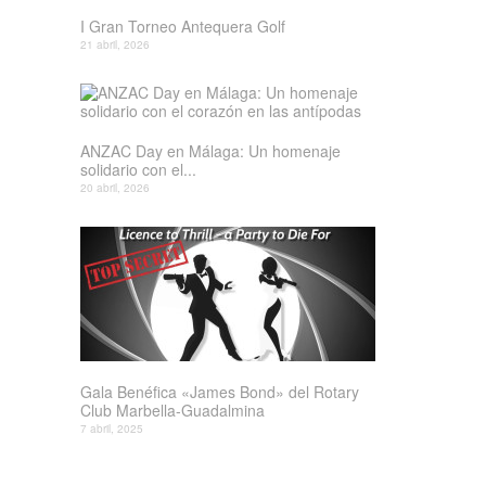
I Gran Torneo Antequera Golf
21 abril, 2026
ANZAC Day en Málaga: Un homenaje
solidario con el...
20 abril, 2026
Gala Benéfica «James Bond» del Rotary
Club Marbella-Guadalmina
7 abril, 2025