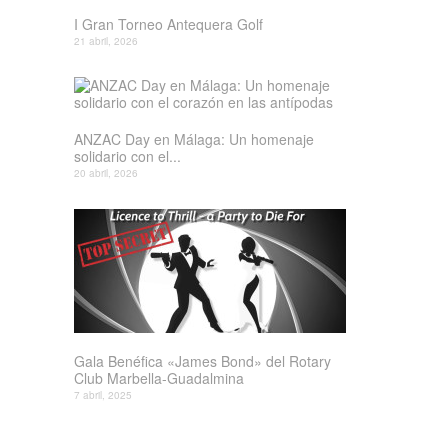
I Gran Torneo Antequera Golf
21 abril, 2026
ANZAC Day en Málaga: Un homenaje
solidario con el...
20 abril, 2026
Gala Benéfica «James Bond» del Rotary
Club Marbella-Guadalmina
7 abril, 2025