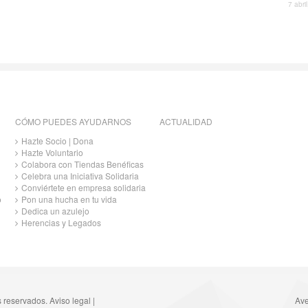
7 abri
CÓMO PUEDES AYUDARNOS
ACTUALIDAD
Hazte Socio | Dona
Hazte Voluntario
Colabora con Tiendas Benéficas
Celebra una Iniciativa Solidaria
Conviértete en empresa solidaria
o
Pon una hucha en tu vida
Dedica un azulejo
Herencias y Legados
s reservados.
Aviso legal
|
Ave