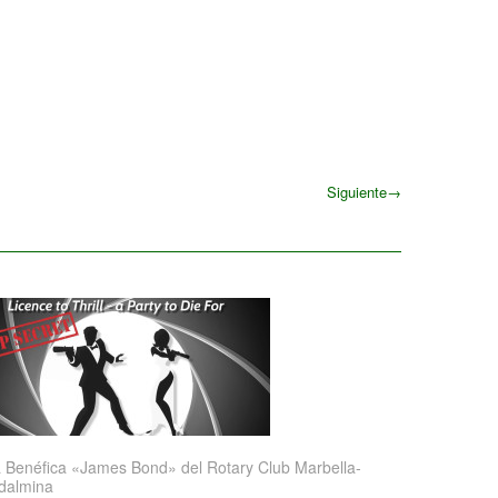
Siguiente
→
Siguiente
 Benéfica «James Bond» del Rotary Club Marbella-
dalmina