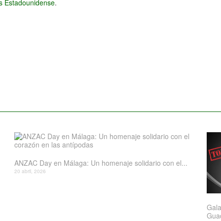
és Estadounidense
.
ANZAC Day en Málaga: Un homenaje solidario con el...
20 abril, 2026
Gala
Gua