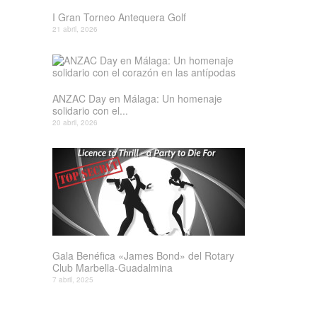
I Gran Torneo Antequera Golf
21 abril, 2026
ANZAC Day en Málaga: Un homenaje
solidario con el...
20 abril, 2026
Gala Benéfica «James Bond» del Rotary
Club Marbella-Guadalmina
7 abril, 2025