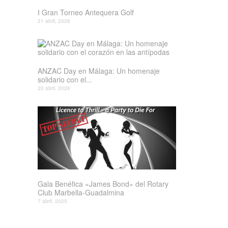
I Gran Torneo Antequera Golf
21 abril, 2026
ANZAC Day en Málaga: Un homenaje
solidario con el...
20 abril, 2026
Gala Benéfica «James Bond» del Rotary
Club Marbella-Guadalmina
7 abril, 2025