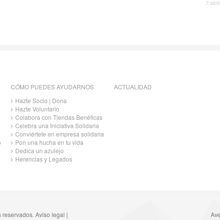
7 abri
CÓMO PUEDES AYUDARNOS
ACTUALIDAD
Hazte Socio | Dona
Hazte Voluntario
Colabora con Tiendas Benéficas
Celebra una Iniciativa Solidaria
Conviértete en empresa solidaria
o
Pon una hucha en tu vida
Dedica un azulejo
Herencias y Legados
s reservados.
Aviso legal
|
Ave