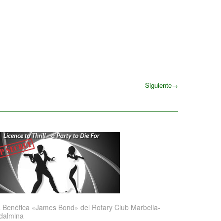
Siguiente
→
Siguiente
 Benéfica «James Bond» del Rotary Club Marbella-
dalmina