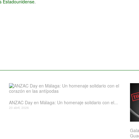
és Estadounidense
.
ANZAC Day en Málaga: Un homenaje solidario con el...
20 abril, 2026
Gala
Gua