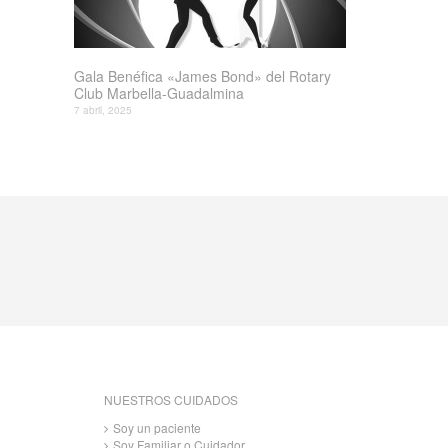
Gala Benéfica «James Bond» del Rotary
Club Marbella-Guadalmina
7 abril, 2025
NUESTROS CUIDADOS
Soy un paciente
Soy Familiar o Cuidador