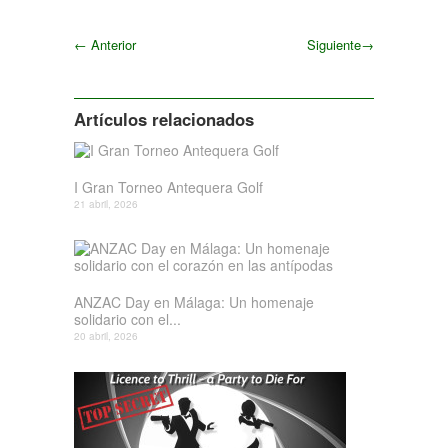
←
Anterior
Siguiente
→
Siguiente
Artículos relacionados
I Gran Torneo Antequera Golf
21 abril, 2026
ANZAC Day en Málaga: Un homenaje
solidario con el...
20 abril, 2026