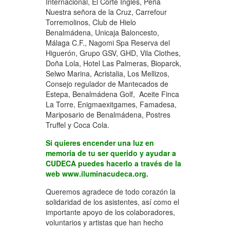
Internacional, El Corte Inglés, Peña
Nuestra señora de la Cruz, Carrefour
Torremolinos, Club de Hielo
Benalmádena, Unicaja Baloncesto,
Málaga C.F., Nagomi Spa Reserva del
Higuerón, Grupo GSV, GHD, Vila Clothes,
Doña Lola, Hotel Las Palmeras, Bioparck,
Selwo Marina, Acristalia, Los Mellizos,
Consejo regulador de Mantecados de
Estepa, Benalmádena Golf, Aceite Finca
La Torre, Enigmaexitgames, Famadesa,
Mariposario de Benalmádena, Postres
Truffel y Coca Cola.
Si quieres encender una luz en
memoria de tu ser querido y ayudar a
CUDECA puedes hacerlo a través de la
web
www.iluminacudeca.org
.
Queremos agradece de todo corazón la
solidaridad de los asistentes, así como el
importante apoyo de los colaboradores,
voluntarios y artistas que han hecho