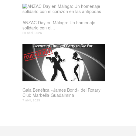
ANZAC Day en Málaga: Un homenaje
solidario con el...
20 abril, 2026
Gala Benéfica «James Bond» del Rotary
Club Marbella-Guadalmina
7 abril, 2025