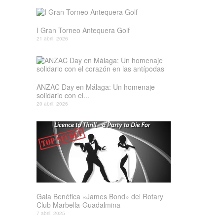
I Gran Torneo Antequera Golf
21 abril, 2026
ANZAC Day en Málaga: Un homenaje
solidario con el...
20 abril, 2026
Gala Benéfica «James Bond» del Rotary
Club Marbella-Guadalmina
7 abril, 2025