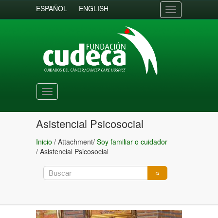
ESPAÑOL
ENGLISH
Toggle
navigation
Toggle
navigation
Asistencial Psicosocial
Inicio
/ Attachment/
Soy familiar o cuidador
/
Asistencial Psicosocial