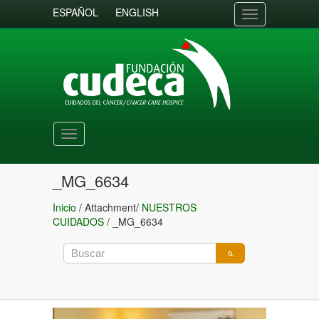
ESPAÑOL
ENGLISH
Toggle
navigation
Toggle
navigation
_MG_6634
Inicio
/ Attachment/
NUESTROS
CUIDADOS
/
_MG_6634