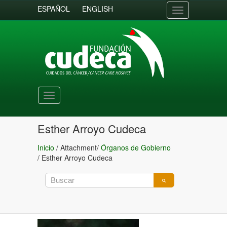
ESPAÑOL
ENGLISH
Toggle
navigation
Toggle
navigation
Esther Arroyo Cudeca
Inicio
/ Attachment/
Órganos de Gobierno
/
Esther Arroyo Cudeca