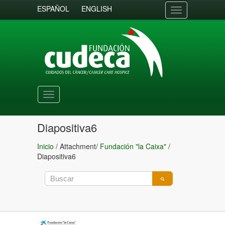
ESPAÑOL
ENGLISH
Toggle
navigation
Toggle
navigation
Diapositiva6
Inicio
/ Attachment/
Fundación "la Caixa"
/
Diapositiva6