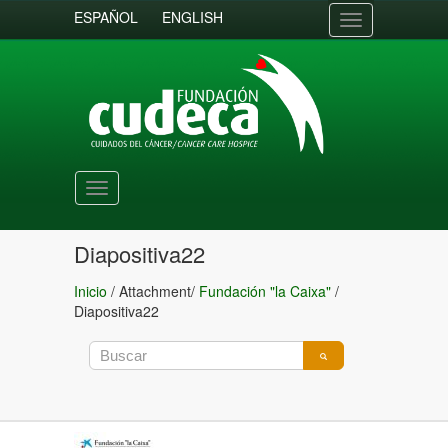
ESPAÑOL
ENGLISH
Toggle
navigation
Toggle
navigation
Diapositiva22
Inicio
/ Attachment/
Fundación "la Caixa"
/
Diapositiva22