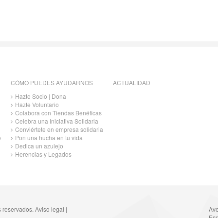
CÓMO PUEDES AYUDARNOS
ACTUALIDAD
Hazte Socio | Dona
Hazte Voluntario
Colabora con Tiendas Benéficas
Celebra una Iniciativa Solidaria
Conviértete en empresa solidaria
o
Pon una hucha en tu vida
Dedica un azulejo
Herencias y Legados
s reservados.
Aviso legal
|
Ave
Esp