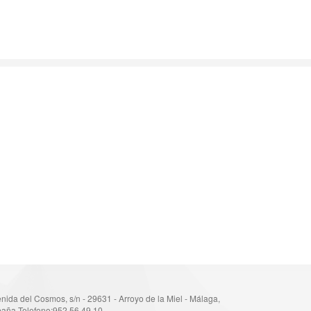
nida del Cosmos, s/n - 29631 - Arroyo de la Miel - Málaga,
aña Telefono:952 56 49 10