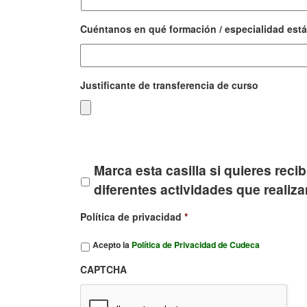
Cuéntanos en qué formación / especialidad está
Justificante de transferencia de curso
Tipos
de
archivos
aceptados:
Marca esta casilla si quieres reci
jpg,
diferentes actividades que realiz
gif,
png,
Política de privacidad
*
pdf,
jpeg.
Acepto la
Política de Privacidad de Cudeca
CAPTCHA