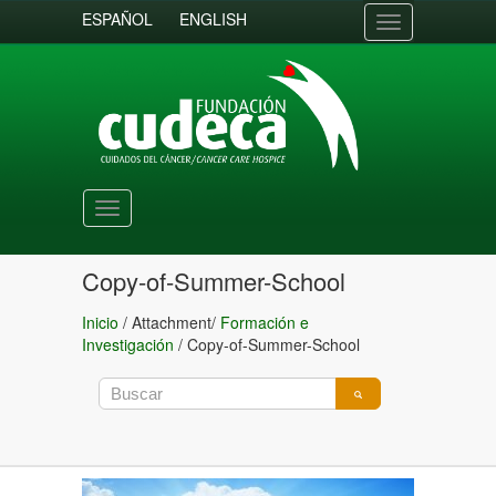
ESPAÑOL
ENGLISH
Toggle
navigation
Toggle
navigation
Copy-of-Summer-School
Inicio
/ Attachment/
Formación e
Investigación
/
Copy-of-Summer-School