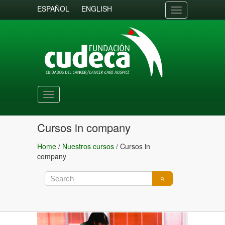
ESPAÑOL
ENGLISH
Toggle
navigation
Toggle
navigation
Cursos in company
Home
/
Nuestros cursos
/
Cursos in
company