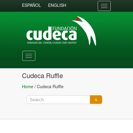
ESPAÑOL
ENGLISH
Toggle
navigation
Toggle
navigation
Cudeca Ruffle
Home
/
Cudeca Ruffle