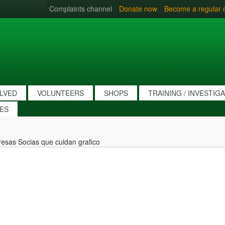
Complaints channel
Donate now
Become a regular 
OLVED
VOLUNTEERS
SHOPS
TRAINING / INVESTIG
IES
esas Socias que cuidan grafico