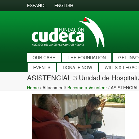
ESPAÑOL
ENGLISH
OUR CARE
THE FOUNDATION
GET INV
EVENTS
DONATE NOW
WILLS & LEGAC
ASISTENCIAL 3 Unidad de Hospitali
Home
/ Attachment/
Become a Volunteer
/
ASISTENCIAL 3