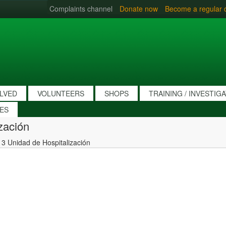
Complaints channel
Donate now
Become a regular 
OLVED
VOLUNTEERS
SHOPS
TRAINING / INVESTIG
IES
zación
 Unidad de Hospitalización