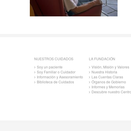
NUESTROS CUIDADOS
LA FUNDACIÓN
Soy un paciente
Visión, Misión y Valores
Soy Familiar o Cuidador
Nuestra Historia
Información y Asesoramiento
Las Cuentas Claras
Biblioteca de Cuidados
Órganos de Gobierno
Informes y Memorias
Descubre nuestro Centr