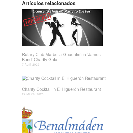
Artículos relacionados
Rotary Club Marbella-Guadalmina ‘James
Bond’ Charity Gala
7 April, 2025
Charity Cocktail in El Higuerón Restaurant
24 March, 2025