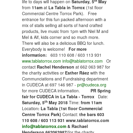
th
life to days will happen on
Saturday, 5
May
from
11am
at
La Tabla in Torrox
(1st floor
Commercial Centre Torrox Park). Free
entrance for this fun packed afternoon with a
mix of stalls selling all sorts of hand crafted
products, live music from 1pm with Niel M and
Mel & Alf, kids corner and so much more.
There will also be a delicious BBQ for lunch.
Everybody is welcome!
For more
information:
603 110 608 / 603 113 931
www.tablatorrox.com
info@tablatorrox.com
Or
contact
Rachel Henderson
at 662 063 987 for
the charity activities or
Esther Ráez
with the
Communciations and Fundraising department
in CUDECA at 697 146 987 -
pr@cudeca.org
for more CUDECA information.
PR Spring
fair for CUDECA in La Tabla - Torrox
Date:
th
Saturday, 5
May 2018
Time:
from 11am
Location
: La Tabla
(
1st floor Commercial
Centre Torrox Park
)
Contact:
the bars
603
110 608 / 603 113 931
www.tablatorrox.com
info@tablatorrox.com
&
Rachael
Henderson 662063987
(for the charity