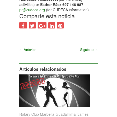
activities) or
Esther Ráez 697 146 987 -
pr@cudeca.org
(for CUDECA information)
Comparte esta noticia
←
Anterior
Siguiente
→
Siguiente
Artículos relacionados
Rotary Club Marbella-Guadalmina ‘James