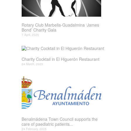
Rotary Club Marbella-Guadalmina ‘James
Bond’ Charity Gala
7 April, 2025
Charity Cocktail in El Higuerón Restaurant
24 March, 2025
Benalmádena Town Council supports the
care of paediatric patients...
24 February, 2025