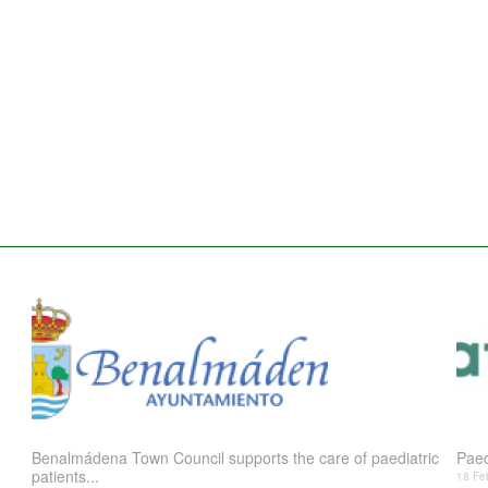
Benalmádena Town Council supports the care of paediatric
Paed
patients...
18 Fe