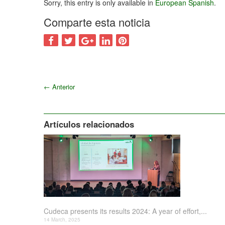
Sorry, this entry is only available in
European Spanish
.
Comparte esta noticia
←
Anterior
Artículos relacionados
Cudeca presents its results 2024: A year of effort,...
14 March, 2025