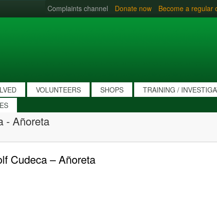
Complaints channel
Donate now
Become a regular 
OLVED
VOLUNTEERS
SHOPS
TRAINING / INVESTIG
IES
a - Añoreta
olf Cudeca – Añoreta