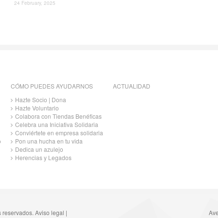
24 February, 2025
CÓMO PUEDES AYUDARNOS
ACTUALIDAD
Hazte Socio | Dona
Hazte Voluntario
Colabora con Tiendas Benéficas
Celebra una Iniciativa Solidaria
Conviértete en empresa solidaria
o
Pon una hucha en tu vida
Dedica un azulejo
Herencias y Legados
s reservados.
Aviso legal
|
Ave