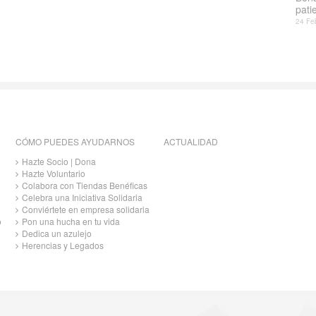
patie
24 Fe
CÓMO PUEDES AYUDARNOS
ACTUALIDAD
Hazte Socio | Dona
Hazte Voluntario
Colabora con Tiendas Benéficas
Celebra una Iniciativa Solidaria
Conviértete en empresa solidaria
o
Pon una hucha en tu vida
Dedica un azulejo
Herencias y Legados