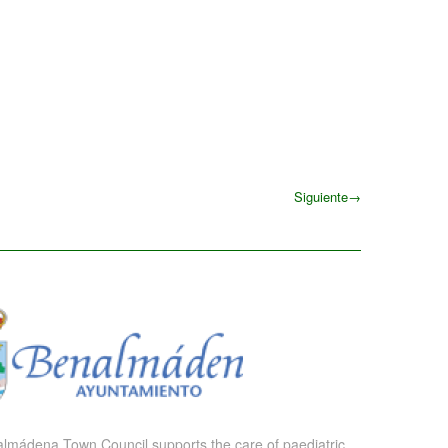
Siguiente
→
Siguiente
lmádena Town Council supports the care of paediatric