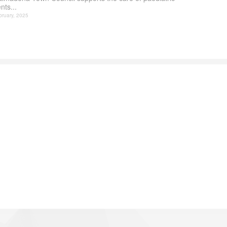
nts...
bruary, 2025