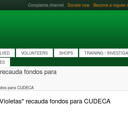
Complaints channel
Donate now
Become a regular 
OLVED
VOLUNTEERS
SHOPS
TRAINING / INVESTIG
IES
" recauda fondos para
fondos para CUDECA
s Violetas" recauda fondos para CUDECA