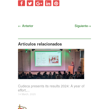
←
Anterior
Siguiente
→
Siguiente
Artículos relacionados
Cudeca presents its results 2024: A year of
effort,...
14 March, 2025