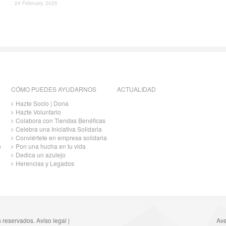
24 February, 2025
CÓMO PUEDES AYUDARNOS
ACTUALIDAD
Hazte Socio | Dona
Hazte Voluntario
Colabora con Tiendas Benéficas
Celebra una Iniciativa Solidaria
Conviértete en empresa solidaria
o
Pon una hucha en tu vida
Dedica un azulejo
Herencias y Legados
s reservados.
Aviso legal
|
Ave