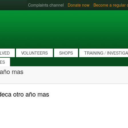
Complaints channel
Donate now
Become a regular 
OLVED
VOLUNTEERS
SHOPS
TRAINING / INVESTIG
IES
 año mas
eca otro año mas