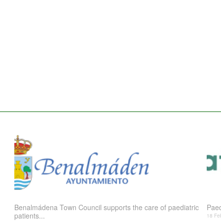
Benalmádena Town Council supports the care of paediatric
Paed
patients...
18 Fe