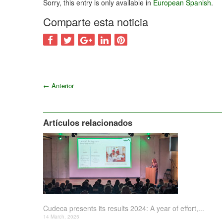
Sorry, this entry is only available in
European Spanish
.
Comparte esta noticia
←
Anterior
Artículos relacionados
Cudeca presents its results 2024: A year of effort,...
14 March, 2025