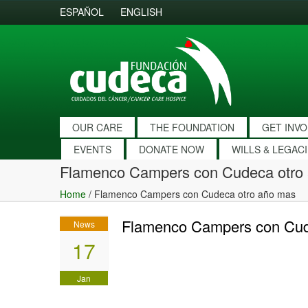
ESPAÑOL
ENGLISH
OUR CARE
THE FOUNDATION
GET INV
EVENTS
DONATE NOW
WILLS & LEGAC
Flamenco Campers con Cudeca otro
Home
/
Flamenco Campers con Cudeca otro año mas
Flamenco Campers con Cud
News
17
Jan
2017