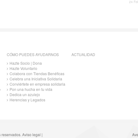
24 Fe
CÓMO PUEDES AYUDARNOS
ACTUALIDAD
Hazte Socio | Dona
Hazte Voluntario
Colabora con Tiendas Benéficas
Celebra una Iniciativa Solidaria
Conviértete en empresa solidaria
o
Pon una hucha en tu vida
Dedica un azulejo
Herencias y Legados
s reservados.
Aviso legal
|
Ave