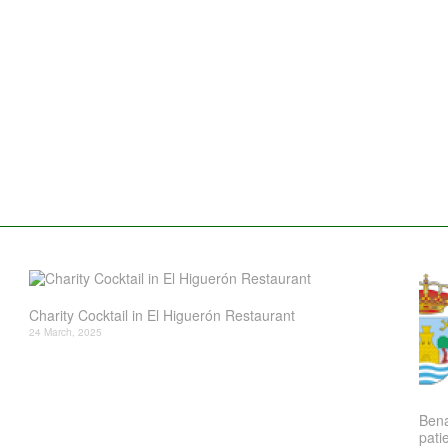
Charity Cocktail in El Higuerón Restaurant
24 March, 2025
Bena
patie