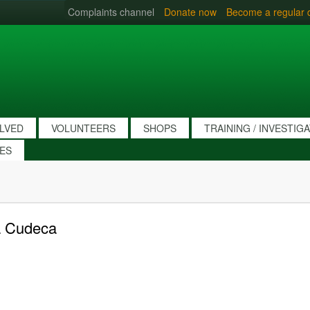
Complaints channel
Donate now
Become a regular 
OLVED
VOLUNTEERS
SHOPS
TRAINING / INVESTIG
IES
a Cudeca