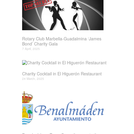
Rotary Club Marbella-Guadalmina ‘James
Bond’ Charity Gala
7 April, 2025
Charity Cocktail in El Higuerón Restaurant
24 March, 2025