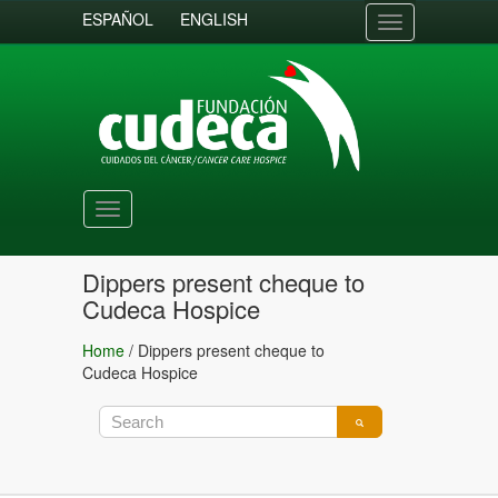
ESPAÑOL
ENGLISH
Toggle
navigation
Toggle
navigation
Dippers present cheque to
Cudeca Hospice
Home
/
Dippers present cheque to
Cudeca Hospice