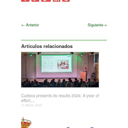
←
Anterior
Siguiente
→
Siguiente
Artículos relacionados
Cudeca presents its results 2024: A year of
effort,...
14 March, 2025