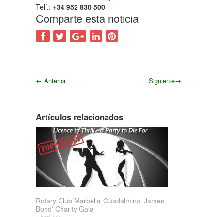
Telf.:
+34 952 830 500
Comparte esta noticia
←
Anterior
Siguiente
→
Siguiente
Artículos relacionados
Rotary Club Marbella-Guadalmina ‘James
Bond’ Charity Gala