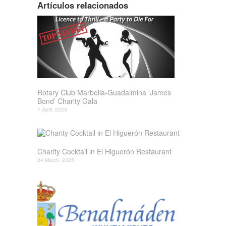
Artículos relacionados
Rotary Club Marbella-Guadalmina ‘James
Bond’ Charity Gala
7 April, 2025
Charity Cocktail in El Higuerón Restaurant
24 March, 2025