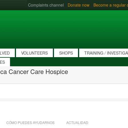
Complaints channel
Donate now
Become a regular 
OLVED
VOLUNTEERS
SHOPS
TRAINING / INVESTIG
IES
eca Cancer Care Hospice
CÓMO PUEDES AYUDARNOS
ACTUALIDAD