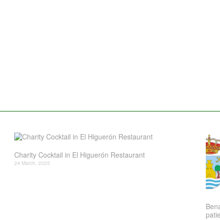
Charity Cocktail in El Higuerón Restaurant
24 March, 2025
Bena
patie