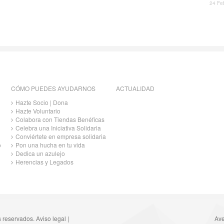
24 Fe
CÓMO PUEDES AYUDARNOS
ACTUALIDAD
Hazte Socio | Dona
Hazte Voluntario
Colabora con Tiendas Benéficas
Celebra una Iniciativa Solidaria
Conviértete en empresa solidaria
o
Pon una hucha en tu vida
Dedica un azulejo
Herencias y Legados
s reservados.
Aviso legal
|
Ave