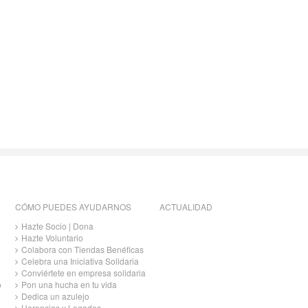
CÓMO PUEDES AYUDARNOS
ACTUALIDAD
Hazte Socio | Dona
Hazte Voluntario
Colabora con Tiendas Benéficas
Celebra una Iniciativa Solidaria
Conviértete en empresa solidaria
o
Pon una hucha en tu vida
Dedica un azulejo
Herencias y Legados