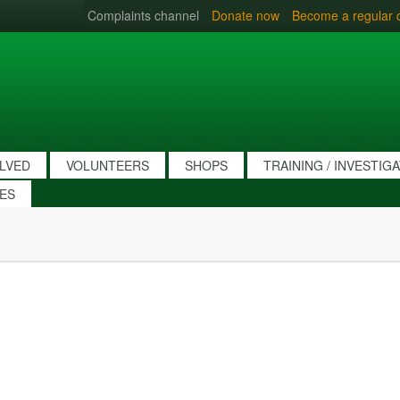
Complaints channel
Donate now
Become a regular 
OLVED
VOLUNTEERS
SHOPS
TRAINING / INVESTIG
IES