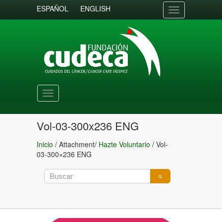
ESPAÑOL
ENGLISH
Toggle
navigation
Toggle
navigation
Vol-03-300x236 ENG
Inicio
/ Attachment/
Hazte Voluntario
/
Vol-
03-300×236 ENG