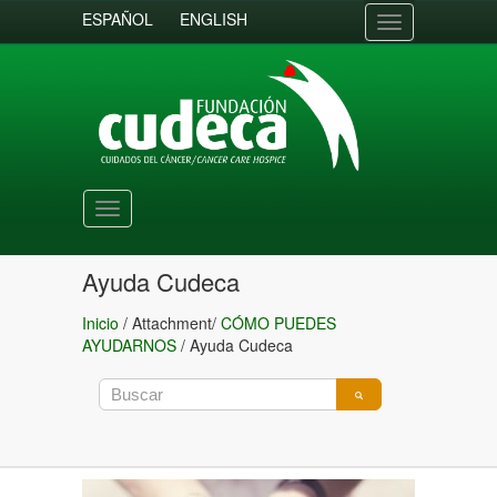
ESPAÑOL
ENGLISH
Toggle
navigation
Toggle
navigation
Ayuda Cudeca
Inicio
/ Attachment/
CÓMO PUEDES
AYUDARNOS
/
Ayuda Cudeca