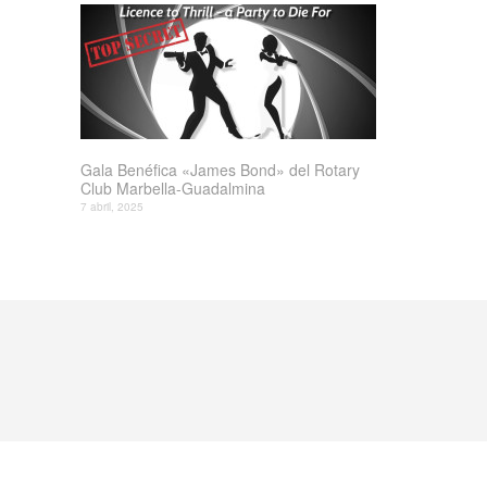
Gala Benéfica «James Bond» del Rotary
Club Marbella-Guadalmina
7 abril, 2025