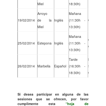
Miel
18:30h)
Arroyo
Mañana
19/02/2014
de la
Inglés
(11:30h -
Centro Cud
Miel
13:30h)
Mañana
Club Ameri
25/02/2014
Estepona
Inglés
(11:30h -
C/ San Roq
13:30h)
Tarde
Delegació
26/02/2014
Marbella
Español
(16:30h -
Social
18:30h)
C/ Vázquez 
Si desea participar en alguna de las
sesiones
que se ofrecen, por favor
cumplimente esta
“hoja de