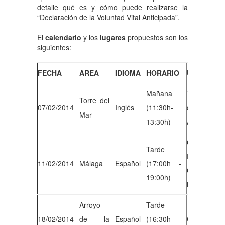
detalle qué es y cómo puede realizarse la
“Declaración de la Voluntad Vital Anticipada”.
El
calendario
y los
lugares
propuestos son los
siguientes:
FECHA
AREA
IDIOMA
HORARIO
UBICACIÓ
Mañana
Tenencia de
Torre del
07/02/2014
Inglés
(11:30h-
del Mar C
Mar
13:30h)
Azaga nº 1
Centro 
Tarde
Participativ
11/02/2014
Málaga
Español
(17:00h -
C/ Corregi
19:00h)
Molina nº1
Arroyo
Tarde
18/02/2014
de la
Español
(16:30h -
Centro Cud