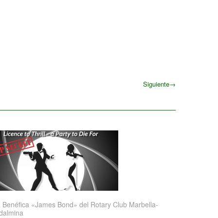
Siguiente
→
Siguiente
 Benéfica «James Bond» del Rotary Club Marbella-
dalmina