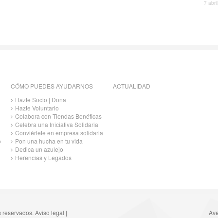
7 abri
CÓMO PUEDES AYUDARNOS
ACTUALIDAD
Hazte Socio | Dona
Hazte Voluntario
Colabora con Tiendas Benéficas
Celebra una Iniciativa Solidaria
Conviértete en empresa solidaria
o
Pon una hucha en tu vida
Dedica un azulejo
Herencias y Legados
s reservados.
Aviso legal
|
Ave