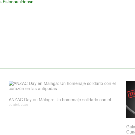
és Estadounidense
.
ANZAC Day en Málaga: Un homenaje solidario con el...
20 abril, 2026
Gala
Gua