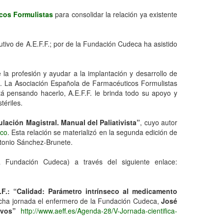
cos Formulistas
para consolidar la relación ya existente
cutivo de A.E.F.F.; por de la Fundación Cudeca ha asistido
 la profesión y ayudar a la implantación y desarrollo de
o. La Asociación Española de Farmacéuticos Formulistas
á pensando hacerlo, A.E.F.F. le brinda todo su apoyo y
tériles.
lación Magistral. Manual del Paliativista”
, cuyo autor
ico
. Esta relación se materializó en la segunda edición de
ntonio Sánchez-Brunete.
a Fundación Cudeca) a través del siguiente enlace:
.F.: “Calidad: Parámetro intrínseco al medicamento
dicha jornada el enfermero de la Fundación Cudeca,
José
ivos”
http://www.aeff.es/Agenda-28/V-Jornada-cientifica-