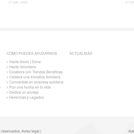
27 julio, 2026
27 jul
CÓMO PUEDES AYUDARNOS
ACTUALIDAD
Hazte Socio | Dona
Hazte Voluntario
Colabora con Tiendas Benéficas
Celebra una Iniciativa Solidaria
Conviértete en empresa solidaria
o
Pon una hucha en tu vida
Dedica un azulejo
Herencias y Legados
s reservados.
Aviso legal
|
Ave