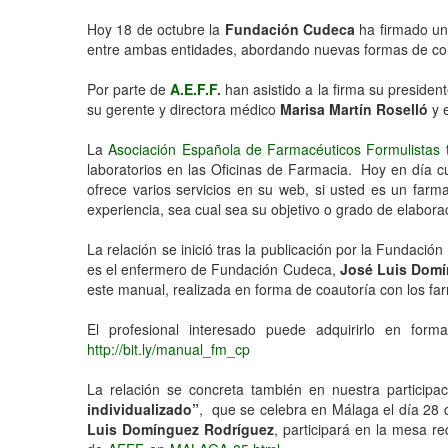
Hoy 18 de octubre la
Fundación Cudeca
ha firmado u
entre ambas entidades, abordando nuevas formas de col
Por parte de
A.E.F.F.
han asistido a la firma su presiden
su gerente y directora médico
Marisa Martín Roselló
y e
La
Asociación Española de Farmacéuticos Formulistas
t
laboratorios en las Oficinas de Farmacia. Hoy en día 
ofrece varios servicios en su web, si usted es un far
experiencia, sea cual sea su objetivo o grado de elabora
La relación se inició tras la publicación por la Fundació
es el enfermero de Fundación Cudeca,
José Luis Domí
este manual, realizada en forma de coautoría con los fa
El profesional interesado puede adquirirlo en for
http://bit.ly/manual_fm_cp
La relación se concreta también en nuestra particip
individualizado”
, que se celebra en Málaga el día 28 
Luis Domínguez Rodríguez
, participará en la mesa re