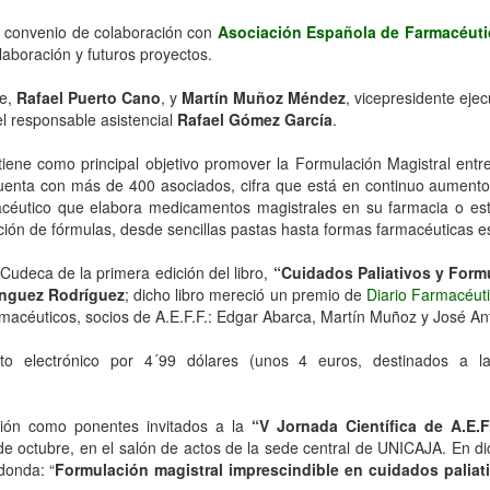
n convenio de colaboración con
Asociación Española de Farmacéuti
aboración y futuros proyectos.
te,
Rafael Puerto Cano
, y
Martín Muñoz Méndez
, vicepresidente eje
l responsable asistencial
Rafael Gómez García
.
iene como principal objetivo promover la Formulación Magistral entre
cuenta con más de 400 asociados, cifra que está en continuo aument
macéutico que elabora medicamentos magistrales en su farmacia o est
ción de fórmulas, desde sencillas pastas hasta formas farmacéuticas es
n Cudeca de la primera edición del libro,
“Cuidados Paliativos y Formu
nguez Rodríguez
; dicho libro mereció un premio de
Diario Farmacéut
rmacéuticos, socios de A.E.F.F.: Edgar Abarca, Martín Muñoz y José A
mato electrónico por 4´99 dólares (unos 4 euros, destinados a l
ación como ponentes invitados a la
“V Jornada Científica de A.E.F
de octubre, en el salón de actos de la sede central de UNICAJA. En 
donda: “
Formulación magistral imprescindible en cuidados paliat