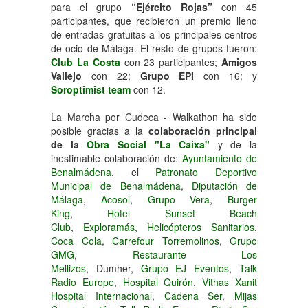
para el grupo
“Ejército Rojas”
con 45
participantes, que recibieron un premio lleno
de entradas gratuitas a los principales centros
de ocio de Málaga. El resto de grupos fueron:
Club La Costa
con 23 participantes;
Amigos
Vallejo
con 22;
Grupo EPI
con 16; y
Soroptimist team
con 12.
La Marcha por Cudeca - Walkathon ha sido
posible gracias a la
colaboración principal
de la
Obra Social "La Caixa"
y de la
inestimable colaboración de:
Ayuntamiento de
Benalmádena
, el
Patronato Deportivo
Municipal de Benalmádena
,
Diputación de
Málaga
,
Acosol
,
Grupo Vera
,
Burger
King
,
Hotel Sunset Beach
Club
,
Exploramás
,
Helicópteros Sanitarios
,
Coca Cola
,
Carrefour Torremolinos
,
Grupo
GMG
,
Restaurante Los
Mellizos
, Dumher,
Grupo EJ Eventos
,
Talk
Radio Europe
,
Hospital Quirón
,
Vithas Xanit
Hospital Internacional
,
Cadena Ser
,
Mijas