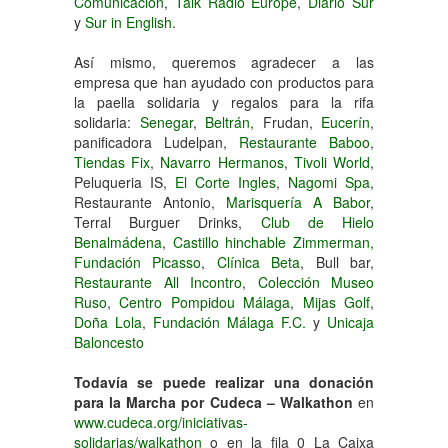
Comunicación
,
Talk Radio Europe
,
Diario Sur
y
Sur in English
.
Así mismo, queremos agradecer a las
empresa que han ayudado con productos para
la paella solidaria y regalos para la rifa
solidaria:
Senegar
,
Beltrán,
Frudan,
Eucerín
,
panificadora Ludelpan,
Restaurante Baboo
,
Tiendas Fix
,
Navarro Hermanos
,
Tivoli World
,
Peluqueria IS,
El Corte Ingles
,
Nagomi Spa
,
Restaurante Antonio,
Marisquería A Babor
,
Terral Burguer Drinks,
Club de Hielo
Benalmádena
,
Castillo hinchable Zimmerman,
Fundación Picasso
,
Clínica Beta
, Bull bar,
Restaurante All Incontro
,
Colección
Museo
Ruso
,
Centro Pompidou Málaga
,
Mijas Golf
,
Doña Lola
,
Fundación Málaga F.C.
y
Unicaja
Baloncesto
Todavía se puede realizar una donación
para la Marcha por Cudeca – Walkathon
en
www.cudeca.org/iniciativas-
solidarias/walkathon
o en la fila 0 La Caixa