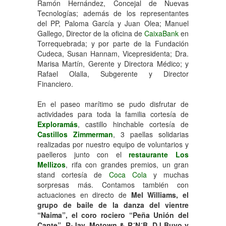
Ramón Hernández, Concejal de Nuevas
Tecnologías; además de los representantes
del PP, Paloma García y Juan Olea; Manuel
Gallego, Director de la oficina de
CaixaBank
en
Torrequebrada; y por parte de la Fundación
Cudeca, Susan Hannam, Vicepresidenta; Dra.
Marisa Martín, Gerente y Directora Médico; y
Rafael Olalla, Subgerente y Director
Financiero.
En el paseo marítimo se pudo disfrutar de
actividades para toda la familia cortesía de
Exploramás
, castillo hinchable cortesía de
Castillos Zimmerman
, 3 paellas solidarias
realizadas por nuestro equipo de voluntarios y
paelleros junto con el
restaurante Los
Mellizos
, rifa con grandes premios, un gran
stand cortesía de
Coca Cola
y muchas
sorpresas más. Contamos también con
actuaciones en directo de
Mel Williams, el
grupo de baile de la danza del vientre
“Naima”, el coro rociero “Peña Unión del
Cante”, R-Jay, Motown & R´N´B, DJ Buyo y