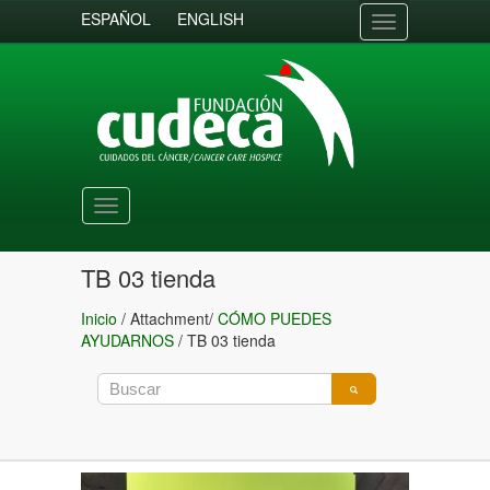
ESPAÑOL
ENGLISH
Toggle
navigation
Toggle
navigation
TB 03 tienda
Inicio
/ Attachment/
CÓMO PUEDES
AYUDARNOS
/
TB 03 tienda