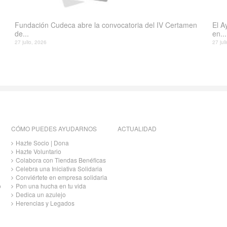
Fundación Cudeca abre la convocatoria del IV Certamen
El A
de...
en...
27 julio, 2026
27 jul
CÓMO PUEDES AYUDARNOS
ACTUALIDAD
Hazte Socio | Dona
Hazte Voluntario
Colabora con Tiendas Benéficas
Celebra una Iniciativa Solidaria
Conviértete en empresa solidaria
o
Pon una hucha en tu vida
Dedica un azulejo
Herencias y Legados